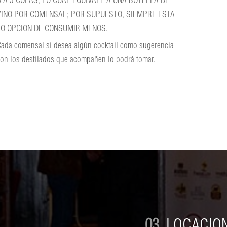
 A 5 COPAS, LO CUAL EQUIVALE A UNA BOTELLA DE
VINO POR COMENSAL; POR SUPUESTO, SIEMPRE ESTA
LO OPCION DE CONSUMIR MENOS.
ada comensal si desea algún cocktail como sugerencia
on los destilados que acompañen lo podrá tomar.
03.
LOCACIO