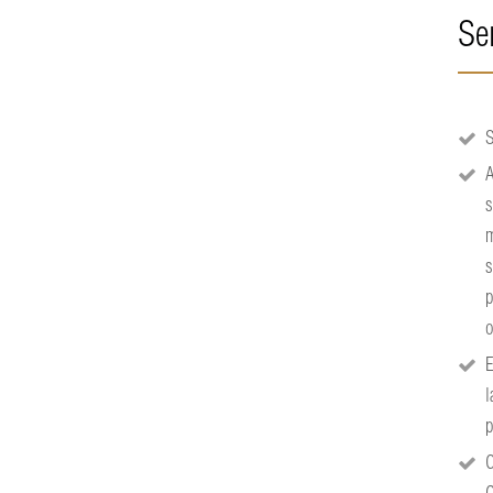
Se
S
A
s
m
s
p
o
E
l
p