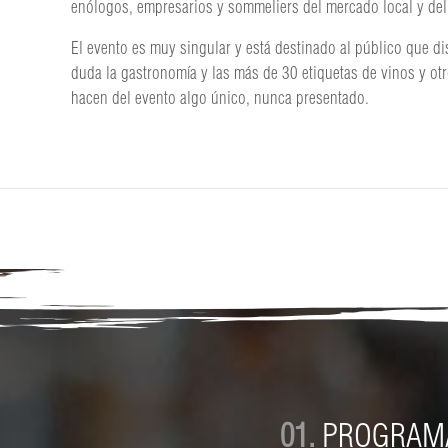
enólogos, empresarios y sommeliers del mercado local y del 
El evento es muy singular y está destinado al público que di
duda la gastronomía y las más de 30 etiquetas de vinos y otr
hacen del evento algo único, nunca presentado.
01.
PROGRAM