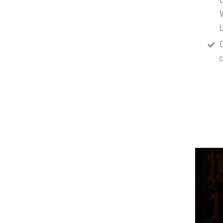
O
C
c