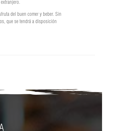
extranjero.
sfruta del buen comer y beber. Sin
os, que se tendrá a disposición
A