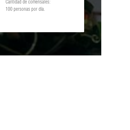
Cantidad de comensales:
100 personas por día.
O