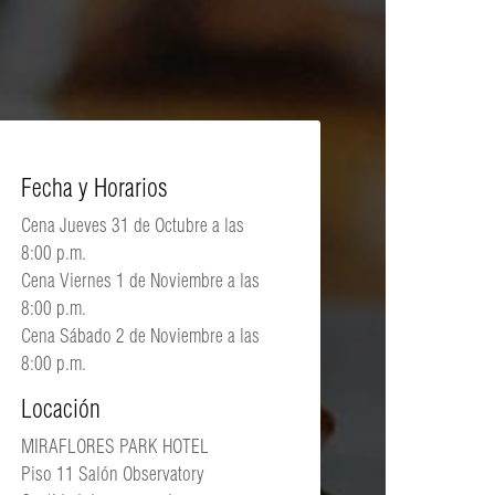
Fecha y Horarios
Cena Jueves 31 de Octubre a las
8:00 p.m.
Cena Viernes 1 de Noviembre a las
8:00 p.m.
Cena Sábado 2 de Noviembre a las
8:00 p.m.
Locación
MIRAFLORES PARK HOTEL
Piso 11 Salón Observatory