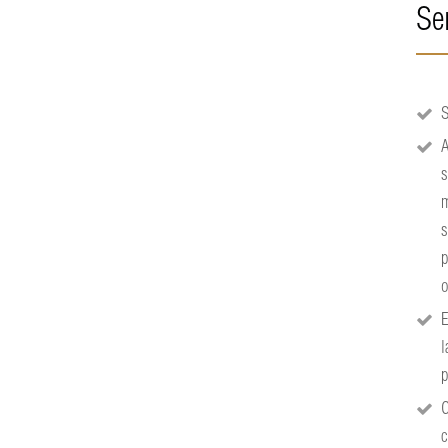
Se
S
A
s
m
s
p
o
E
l
p
C
c