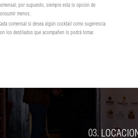
omensal; por supuesto, siempre esta lo opcion de
onsumir menos.
ada comensal si desea algún cocktail como sugerencia
on los destilados que acompañen lo podrá tomar.
03.
LOCACIO