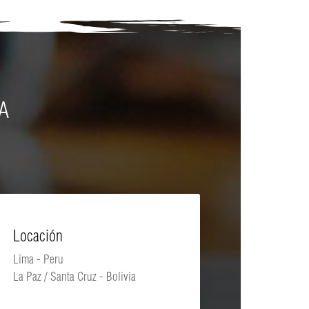
A
Locación
Lima - Peru
La Paz / Santa Cruz - Bolivia