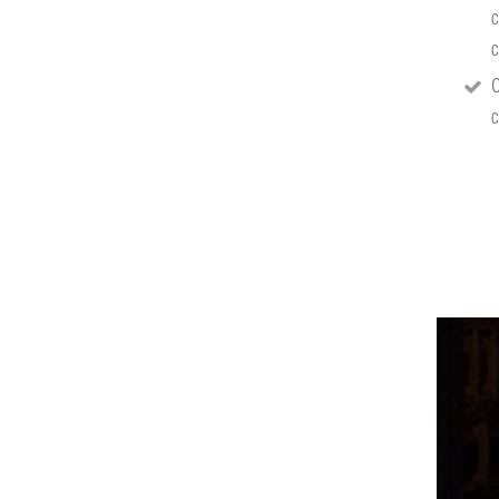
c
c
C
c