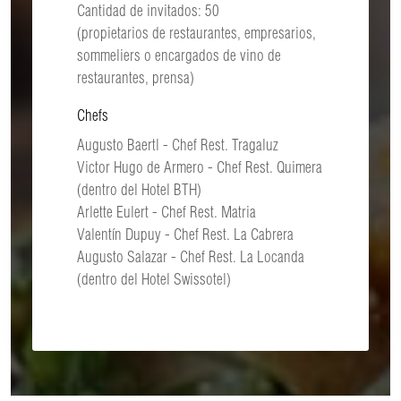
Cantidad de invitados: 50
(propietarios de restaurantes, empresarios,
sommeliers o encargados de vino de
restaurantes, prensa)
Chefs
Augusto Baertl - Chef Rest. Tragaluz
Victor Hugo de Armero - Chef Rest. Quimera
(dentro del Hotel BTH)
Arlette Eulert - Chef Rest. Matria
Valentín Dupuy - Chef Rest. La Cabrera
Augusto Salazar - Chef Rest. La Locanda
(dentro del Hotel Swissotel)